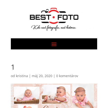
1
od
kristina
|
máj 20, 2020
|
0 komentárov