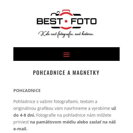
POHĽADNICE A MAGNETKY
POHĽADNICE
Pohľadnice s vašimi fotografiami, textom a
originálnou grafikou vám navrhneme a vyrobíme
už
do 4-8 dní.
Fotografie na pohľadnice nám môžete
priniesť
na pamäťovom médiu alebo zaslať na náš
e-mail.