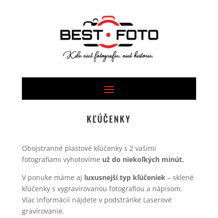
KĽÚČENKY
Obojstranné plastové kľúčenky s 2 vašimi
fotografiami vyhotovíme
už do niekoľkých minút.
V ponuke máme aj
luxusnejší typ kľúčeniek
– sklené
kľúčenky s vygravírovanou fotografiou a nápisom.
Viac informácií nájdete v podstránke Laserové
gravírovanie.