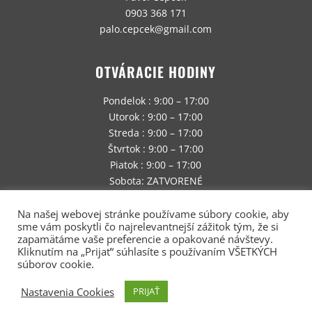
0903 368 171
palo.cepcek@gmail.com
OTVÁRACIE HODINY
Pondelok : 9:00 – 17:00
Utorok : 9:00 – 17:00
Streda : 9:00 – 17:00
Štvrtok : 9:00 – 17:00
Piatok : 9:00 – 17:00
Sobota: ZATVORENÉ
Nedeľa: ZATVORENÉ
Na našej webovej stránke používame súbory cookie, aby
Fotografovanie na objednávku realizujeme aj
sme vám poskytli čo najrelevantnejší zážitok tým, že si
cez víkendy.
zapamätáme vaše preferencie a opakované návštevy.
Kliknutím na „Prijať“ súhlasíte s používaním VŠETKÝCH
súborov cookie.
Nastavenia Cookies
PRIJAŤ