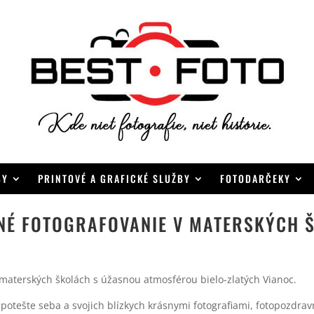
BY
PRINTOVÉ A GRAFICKÉ SLUŽBY
FOTODARČEKY
NÉ FOTOGRAFOVANIE V MATERSKÝCH 
materských školách s úžasnou atmosférou bielo-zlatých Vianoc.
 potešte seba a svojich blízkych krásnymi fotografiami, fotopozdrav