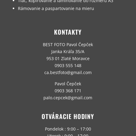
Tlač, kopírovanie a laminovanie do rozmeru A3
Rámovanie a paspartovanie na mieru
KONTAKTY
BEST FOTO Pavol Čepček
Janka Kráľa 35/A
953 01 Zlaté Moravce
0903 555 148
ca.bestfoto@gmail.com
Pavol Čepček
0903 368 171
palo.cepcek@gmail.com
OTVÁRACIE HODINY
Pondelok : 9:00 – 17:00
Utorok : 9:00 – 17:00