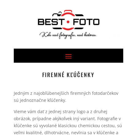
FIREMNÉ KĽÚČENKY
Jedným z najobľúbenejších firemných fotodarčekov
sú jednoznačne kľúčenky.
Vieme vám dať z jednej strany logo a z druhej
obrázok, prípadne akýkoľvek iný variant. Fotografie v
kľúčenke sú vyvolané klasickou chemickou cestou, sú
veľmi kvalitné, dlhotrvácne, nevlnia sa v kľúčenke a