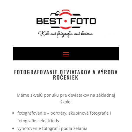
FOTOGRAFOVANIE DEVIATAKOV A VÝROBA
ROČENIEK
Máme skvelú ponuku pre deviatakov na základnej
škole:
fotografovanie – portréty, skupinové fotografie i
fotografie celej triedy
vyhotovenie fotografií podľa želania