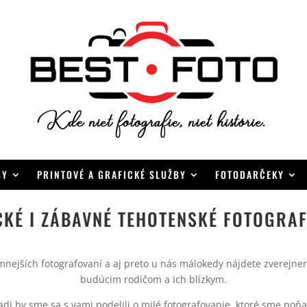
BY
PRINTOVÉ A GRAFICKÉ SLUŽBY
FOTODARČEKY
KÉ I ZÁBAVNÉ TEHOTENSKÉ FOTOGRA
mnejších fotografovaní a aj preto u nás málokedy nájdete zverejne
budúcim rodičom a ich blízkym.
adi by sme sa s vami podelili o milé fotografovanie, ktoré sme poňal