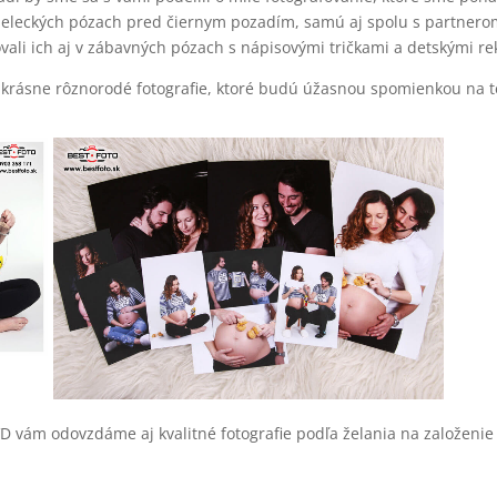
leckých pózach pred čiernym pozadím, samú aj spolu s partnerom
ovali ich aj v zábavných pózach s nápisovými tričkami a detskými rek
krásne rôznorodé fotografie, ktoré budú úžasnou spomienkou na t
D vám odovzdáme aj kvalitné fotografie podľa želania na založeni