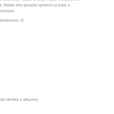
. Potom sme pozadie vymenili za biele a
vizitami.
ehotenstvo. 🙂
e do rámikov a albumov.