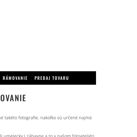
RÁMOVANIE
PREDAJ TOVARU
FOVANIE
né takéto fotografie, nakoľko sú určené najmä
i umelecky i zábavne a to v našom fotoateliéri.