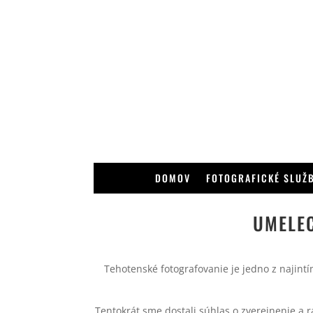
DOMOV
FOTOGRAFICKÉ SLUŽ
UMELEC
Tehotenské fotografovanie je jedno z najintí
Tentokrát sme dostali súhlas o zverejnenie a r